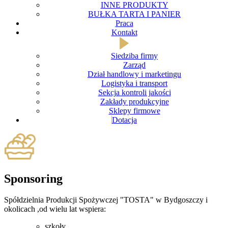
INNE PRODUKTY
BUŁKA TARTA I PANIER
Praca
Kontakt
Siedziba firmy
Zarząd
Dział handlowy i marketingu
Logistyka i transport
Sekcja kontroli jakości
Zakłady produkcyjne
Sklepy firmowe
Dotacja
Sponsoring
Spółdzielnia Produkcji Spożywczej "TOSTA" w Bydgoszczy i
okolicach ,od wielu lat wspiera:
szkoły