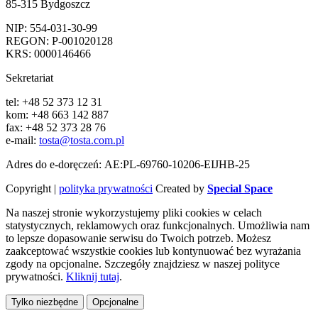
85-315 Bydgoszcz
NIP: 554-031-30-99
REGON: P-001020128
KRS: 0000146466
Sekretariat
tel: +48 52 373 12 31
kom: +48 663 142 887
fax: +48 52 373 28 76
e-mail:
tosta@tosta.com.pl
Adres do e-doręczeń: AE:PL-69760-10206-EIJHB-25
Copyright |
polityka prywatności
Created by
Special Space
Na naszej stronie wykorzystujemy pliki cookies w celach
statystycznych, reklamowych oraz funkcjonalnych. Umożliwia nam
to lepsze dopasowanie serwisu do Twoich potrzeb. Możesz
zaakceptować wszystkie cookies lub kontynuować bez wyrażania
zgody na opcjonalne. Szczegóły znajdziesz w naszej polityce
prywatności.
Kliknij tutaj
.
Tylko niezbędne
Opcjonalne