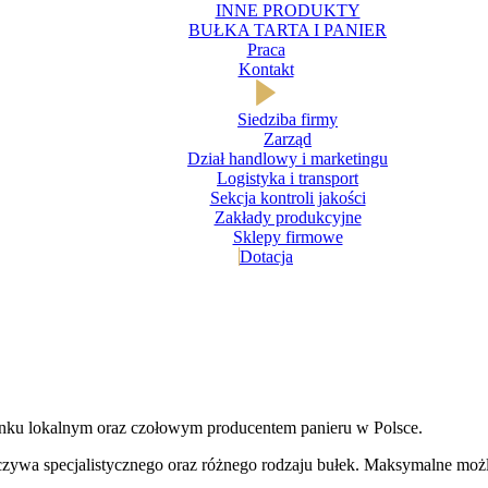
INNE PRODUKTY
BUŁKA TARTA I PANIER
Praca
Kontakt
Siedziba firmy
Zarząd
Dział handlowy i marketingu
Logistyka i transport
Sekcja kontroli jakości
Zakłady produkcyjne
Sklepy firmowe
Dotacja
rynku lokalnym oraz czołowym producentem panieru w Polsce.
czywa specjalistycznego oraz różnego rodzaju bułek. Maksymalne mo