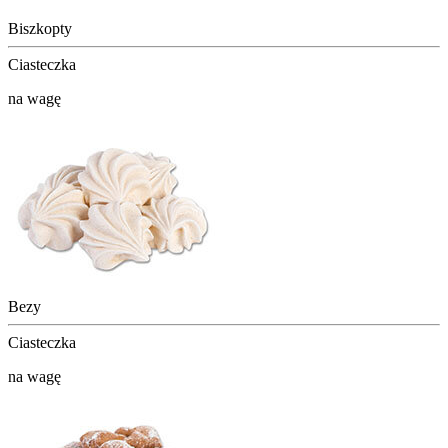
Biszkopty
Ciasteczka
na wagę
Bezy
Ciasteczka
na wagę