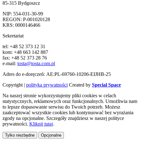
85-315 Bydgoszcz
NIP: 554-031-30-99
REGON: P-001020128
KRS: 0000146466
Sekretariat
tel: +48 52 373 12 31
kom: +48 663 142 887
fax: +48 52 373 28 76
e-mail:
tosta@tosta.com.pl
Adres do e-doręczeń: AE:PL-69760-10206-EIJHB-25
Copyright |
polityka prywatności
Created by
Special Space
Na naszej stronie wykorzystujemy pliki cookies w celach
statystycznych, reklamowych oraz funkcjonalnych. Umożliwia nam
to lepsze dopasowanie serwisu do Twoich potrzeb. Możesz
zaakceptować wszystkie cookies lub kontynuować bez wyrażania
zgody na opcjonalne. Szczegóły znajdziesz w naszej polityce
prywatności.
Kliknij tutaj
.
Tylko niezbędne
Opcjonalne