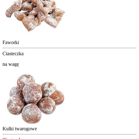
Faworki
Ciasteczka
na wagę
Kulki twarogowe