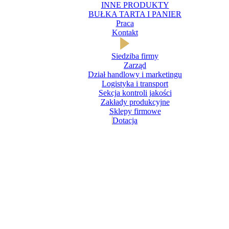
INNE PRODUKTY
BUŁKA TARTA I PANIER
Praca
Kontakt
Siedziba firmy
Zarząd
Dział handlowy i marketingu
Logistyka i transport
Sekcja kontroli jakości
Zakłady produkcyjne
Sklepy firmowe
Dotacja