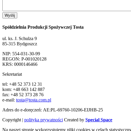
Spółdzielnia Produkcji Spożywczej Tosta
ul. ks. J. Schulza 9
85-315 Bydgoszcz
NIP: 554-031-30-99
REGON: P-001020128
KRS: 0000146466
Sekretariat
tel: +48 52 373 12 31
kom: +48 663 142 887
fax: +48 52 373 28 76
e-mail:
tosta@tosta.com.pl
Adres do e-doręczeń: AE:PL-69760-10206-EIJHB-25
Copyright |
polityka prywatności
Created by
Special Space
Na naszej stronie wykorzystujemy pliki cookies w celach statystyc