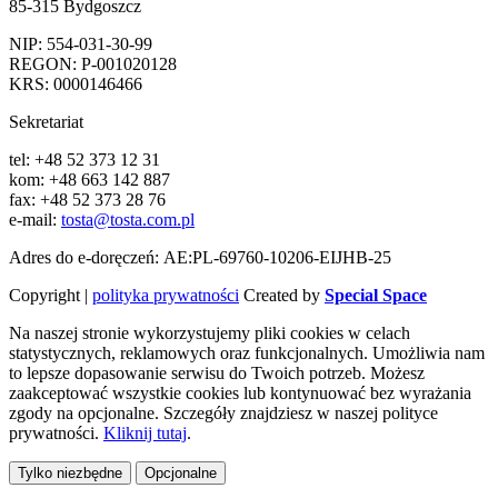
85-315 Bydgoszcz
NIP: 554-031-30-99
REGON: P-001020128
KRS: 0000146466
Sekretariat
tel: +48 52 373 12 31
kom: +48 663 142 887
fax: +48 52 373 28 76
e-mail:
tosta@tosta.com.pl
Adres do e-doręczeń: AE:PL-69760-10206-EIJHB-25
Copyright |
polityka prywatności
Created by
Special Space
Na naszej stronie wykorzystujemy pliki cookies w celach
statystycznych, reklamowych oraz funkcjonalnych. Umożliwia nam
to lepsze dopasowanie serwisu do Twoich potrzeb. Możesz
zaakceptować wszystkie cookies lub kontynuować bez wyrażania
zgody na opcjonalne. Szczegóły znajdziesz w naszej polityce
prywatności.
Kliknij tutaj
.
Tylko niezbędne
Opcjonalne